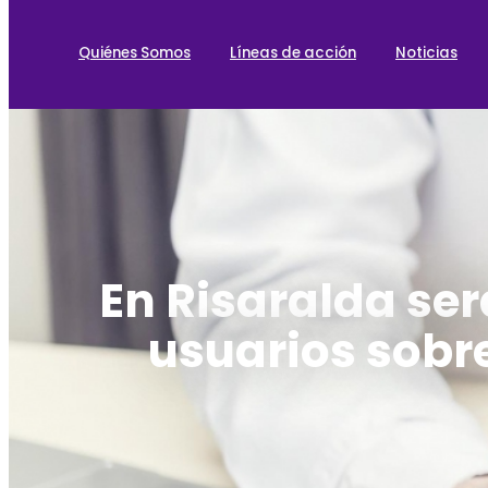
Quiénes Somos
Líneas de acción
Noticias
En Risaralda ser
usuarios sobre