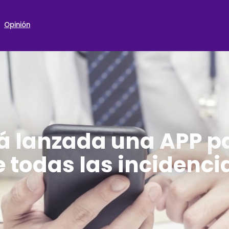
Opinión
á lanzada una APP pa
 todas las incidenci