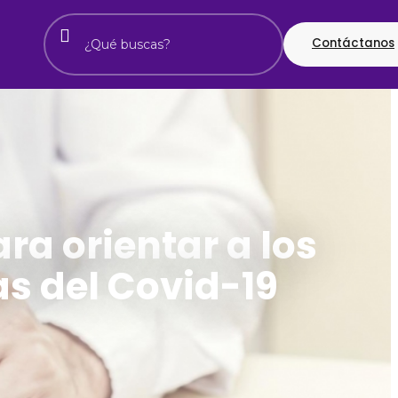
Contáctanos
ra orientar a los
as del Covid-19