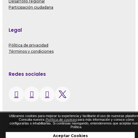
Desarrollo regional
Participación ciudadana
Legal
Pólitica de privacidad
Términos y condiciones
Redes sociales
Utilizamos cookies para mejorar tu experiencia y facilitarte el uso de nuestras platafor
Política de cookies
Consulta nuestra
para más información y conoce cómo
2026 © Sociedad de Mejoras de Pereira. Todos los derechos
configurarlas o inhabilitarlas. Si continúas navegando, entenderemos que aceptas nue
reservados
Política.
Diseñado por Exus™
|
Diseñado por Exus™ | Emails Masivos
Aceptar Cookies