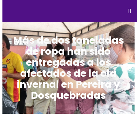
Más de dos toneladas
de ropa han sido
entregadas a los
afectados de la ola
invernal en Pereira y
Dosquebradas