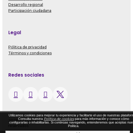
Desarrollo regional
Participación ciudadana
Legal
Pólitica de privacidad
Términos y condiciones
Redes sociales
Utilizamos cookies para mejorar tu experiencia y facilitarte el uso de nuestras platafor
Política de cookies
Consulta nuestra
para más información y conoce cómo
2026 © Sociedad de Mejoras de Pereira. Todos los derechos
configurarlas o inhabilitarlas. Si continúas navegando, entenderemos que aceptas nue
reservados
Política.
Diseñado por Exus™
|
Diseñado por Exus™ | Tiendas Virtuales