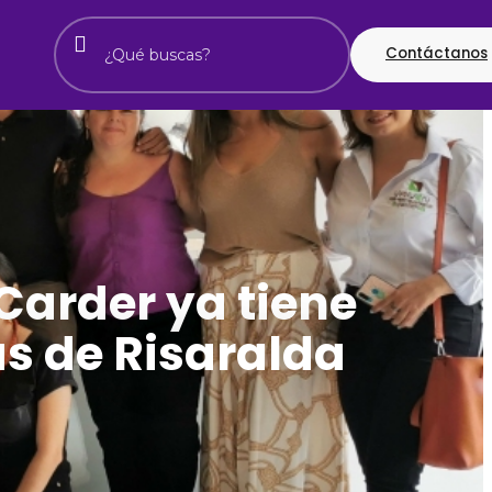
Contáctanos
Carder ya tiene
as de Risaralda