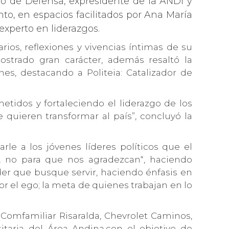
tro de Defensa, expresidente de la ANDI y
to, en espacios facilitados por Ana María
experto en liderazgos.
ios, reflexiones y vivencias íntimas de su
strado gran carácter, además resaltó la
es, destacando a Politeia: Catalizador de
tidos y fortaleciendo el liderazgo de los
 quieren transformar al país”, concluyó la
rle a los jóvenes líderes políticos que el
, no para que nos agradezcan“, haciendo
der que busque servir, haciendo énfasis en
por el ego; la meta de quienes trabajan en lo
 Comfamiliar Risaralda, Chevrolet Caminos,
itaria del Área Andina,con el objetivo de