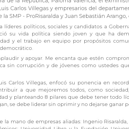
ra de la República, Paloma Valencia, el exminis
Luis Carlos Villegas y empresarios del departamen
de la SMP - ProRisaralda y Juan Sebastián Arango, 
líderes políticos, sociales y candidatos a Gobernar
ció su vida política siendo joven y que ha demo
idad y el trabajo en equipo por propósitos comun
 democrático.
aplaudir y apoyar. Me encanta que estén comprome
ica sin corrupción y de jóvenes como ustedes que
is Carlos Villegas, enfocó su ponencia en recorda
ontribuir a que mejoremos todos, como sociedad
idad y planteando 8 pilares que debe tener todo lí
gan, se debe liderar sin oprimir y no dejarse ganar 
de la mano de empresas aliadas: Ingenio Risaralda,
micos: Universidad Libre y la Fundación Univers