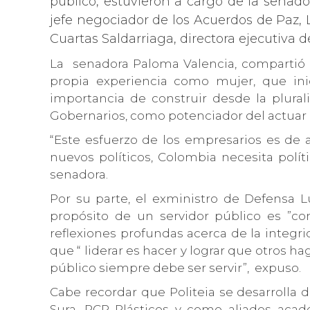
público, estuvieron a cargo de la senado
jefe negociador de los Acuerdos de Paz, 
Cuartas Saldarriaga, directora ejecutiva 
La senadora Paloma Valencia, compartió a 
propia experiencia como mujer, que ini
importancia de construir desde la plural
Gobernarios, como potenciador del actuar
“Este esfuerzo de los empresarios es de 
nuevos políticos, Colombia necesita polít
senadora.
Por su parte, el exministro de Defensa Lu
propósito de un servidor público es ”c
reflexiones profundas acerca de la integr
que “ liderar es hacer y lograr que otros ha
público siempre debe ser servir”, expuso.
Cabe recordar que Politeia se desarrolla 
Sura, PCP Plásticos y como aliados acadé