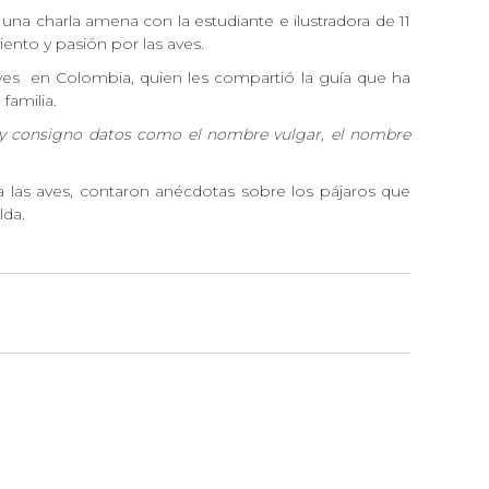
 una charla amena con la estudiante e ilustradora de 11
iento y pasión por las aves.
aves
en Colombia, quien les compartió la guía que ha
 familia.
 y consigno datos como el nombre vulgar, el nombre
 a las aves, contaron anécdotas sobre los pájaros que
alda.