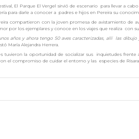
estival, El Parque El Vergel sirvió de escenario
para llevar a cabo
ería para darle a conocer a
padres e hijos en Pereira su conocim
reira compartieron con la joven promesa de avistamiento de 
amor por los ejemplares y conoce en los viajes que realiza
con su
nos años y ahora tengo 50 aves caracterizadas, allí
las dibujo
tó María Alejandra Herrera.
 tuvieron la oportunidad de socializar sus
inquietudes frente
ron el compromiso de cuidar el entorno y las
especies de Risar