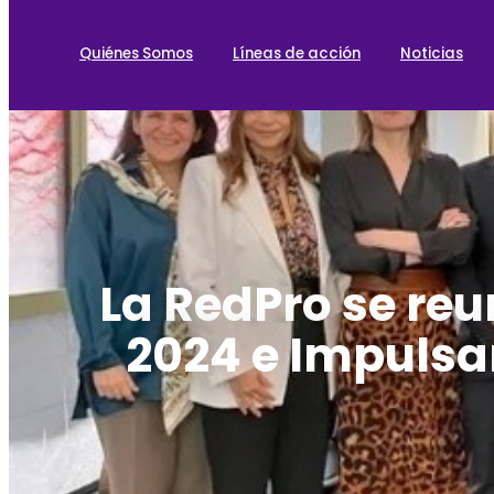
Quiénes Somos
Líneas de acción
Noticias
La RedPro se reu
2024 e Impulsa