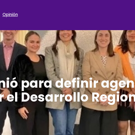
Opinión
nió para definir age
r el Desarrollo Regio