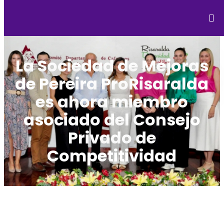
La Sociedad de Mejoras
de Pereira ProRisaralda
es ahora miembro
asociado del Consejo
Privado de
Competitividad