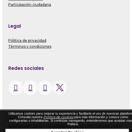
Participación ciudadana
Legal
Pólitica de privacidad
Términos y condiciones
Redes sociales
2026 © Sociedad de Mejoras de Pereira. Todos los derechos
Utilizamos cookies para mejorar tu experiencia y facilitarte el uso de nuestras platafor
Política de cookies
Consulta nuestra
para más información y conoce cómo
reservados
configurarlas o inhabilitarlas. Si continúas navegando, entenderemos que aceptas nue
Política.
Diseñado por Exus™
|
Diseñado por Exus™ | Mensajes de Texto
Masivos