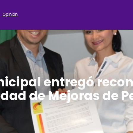
Opinión
nicipal entregó recon
dad de Mejoras de P