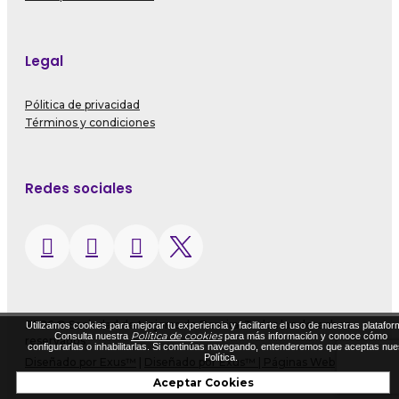
Legal
Pólitica de privacidad
Términos y condiciones
Redes sociales
2026 © Sociedad de Mejoras de Pereira. Todos los derechos
Utilizamos cookies para mejorar tu experiencia y facilitarte el uso de nuestras platafor
Política de cookies
Consulta nuestra
para más información y conoce cómo
reservados
configurarlas o inhabilitarlas. Si continúas navegando, entenderemos que aceptas nue
Política.
Diseñado por Exus™
|
Diseñado por Exus™ | Páginas Web
Administrables
Aceptar Cookies