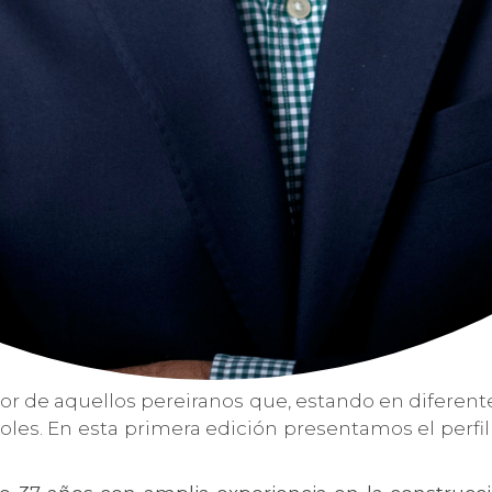
 labor de aquellos pereiranos que, estando en difere
roles. En esta primera edición presentamos el perfi