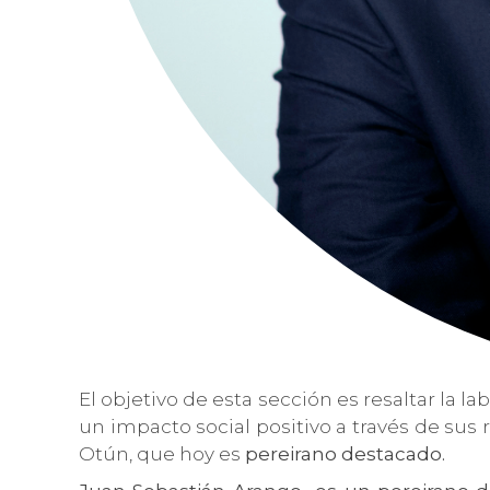
El objetivo de esta sección es resaltar la
un impacto social positivo a través de sus 
Otún, que hoy es
pereirano destacado.