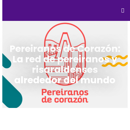
Pereiranos de Corazón:
La red de pereiranos y
risaraldenses
alrededor del mundo