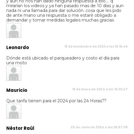
y aun no nos han dado ninguna respuesta a ello.... q
mirarían los videos y ya han pasado mas de 10 días y aun
nada ni una llamada para dar solución. cosa que les pido
de ante mano una respuesta o me estaré obligado a
demandar y tomar medidas legales muchas gracias
Leonardo
18 de Noviembre de 2023 a las 16:16:46
Dónde está ubicado el parqueadero y costo el día para
una moto
Mauricio
19 de Enero de 2024 a las 16:30:47
Que tarifa tienen para el 2024 por las 24 Horas??
Néstor Raúl
29 de Junio de 2024 a las 06:57:09