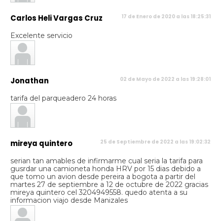
Carlos Heli Vargas Cruz
17 de Enero de 2020 a las 18:25:31
Excelente servicio
Jonathan
02 de Mayo de 2022 a las 19:28:01
tarifa del parqueadero 24 horas
mireya quintero
25 de Septiembre de 2022 a las 19:02:32
serian tan amables de infirmarme cual seria la tarifa para
gusrdar una camioneta honda HRV por 15 dias debido a
que tomo un avion desde pereira a bogota a partir del
martes 27 de septiembre a 12 de octubre de 2022 gracias
mireya quintero cel 3204949558. quedo atenta a su
informacion viajo desde Manizales