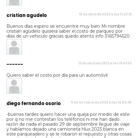
cristian agudelo
10 de Abril de 2023 a las 11:43:13
Buenos días espero se encuentre muy bien Mi nombre
cristian agudelo quisiera saber el.costo de parqueo por
días de un vehiculo gracias quedo atento info 3165794520
------
13 de Abril de 2023 a las 13:41:53
Quiero saber el costo por día para un automóvil
diego fernando osorio
11 de Octubre de 2023 a las 14:56:38
-buenas tardes quiero hacer una queja por medio de este
por q no me contestan los teléfonos ni me han dado
razón de nada el pasado 29 de septiembre llegue de viaje
y habíamos dejado una camioneta hlux 2023 blanca en
este parqueadero y se le robaron el repuesto y otras cosas