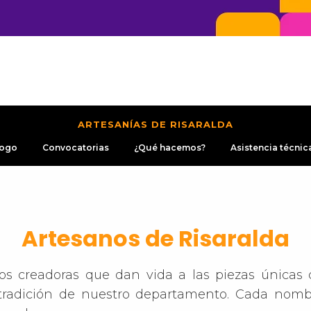
ARTESANÍAS DE RISARALDA
logo
Convocatorias
¿Qué hacemos?
Asistencia técnic
Artesanos de Risaralda
s creadoras que dan vida a las piezas únicas 
 y tradición de nuestro departamento. Cada nom