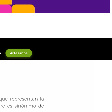
a
Artesanos
que representan la
bre es sinónimo de