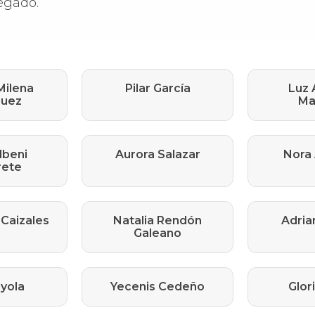
legado.
Milena
Pilar García
Luz
guez
Ma
lbeni
Aurora Salazar
Nora
rete
 Caizales
Natalia Rendón
Adria
Galeano
yola
Yecenis Cedeño
Glor