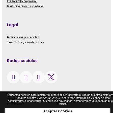
Desarrollo regional
Participación ciudadana
Legal
Pólitica de privacidad
Términos y condiciones
Redes sociales
Utilizamos cookies para mejorar tu experiencia y facilitarte el uso de nuestras platafor
Política de cookies
Consulta nuestra
para más información y conoce cómo
2026 © Sociedad de Mejoras de Pereira. Todos los derechos
configurarlas o inhabilitarlas. Si continúas navegando, entenderemos que aceptas nue
reservados
Política.
Diseñado por Exus™
|
Diseñado por Exus™ | Emails Masivos
Aceptar Cookies